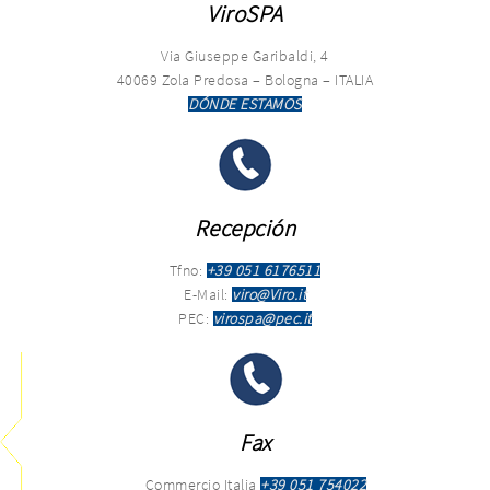
ViroSPA
Via Giuseppe Garibaldi, 4
40069 Zola Predosa – Bologna – ITALIA
DÓNDE ESTAMOS
Recepción
Tfno:
+39 051 6176511
E-Mail:
viro@Viro.it
PEC:
virospa@pec.it
Fax
Commercio Italia
+39 051 754022