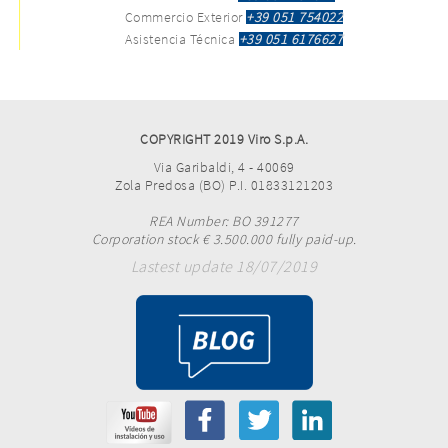
Commercio Exterior
+39 051 754022
Asistencia Técnica
+39 051 6176627
COPYRIGHT 2019 Viro S.p.A.
Via Garibaldi, 4 - 40069
Zola Predosa (BO) P.I. 01833121203
REA Number: BO 391277
Corporation stock € 3.500.000 fully paid-up.
Lastest update 18/07/2019