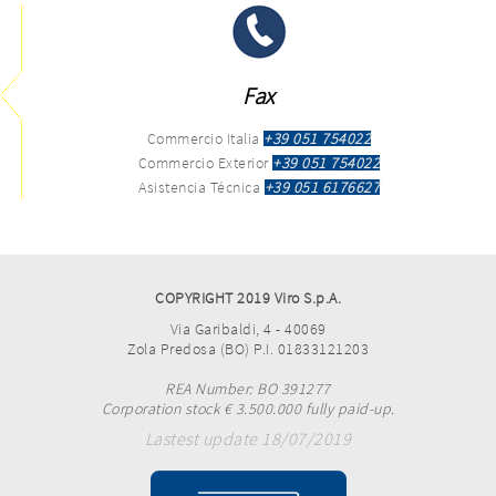
Fax
Commercio Italia
+39 051 754022
Commercio Exterior
+39 051 754022
Asistencia Técnica
+39 051 6176627
COPYRIGHT 2019 Viro S.p.A.
Via Garibaldi, 4 - 40069
Zola Predosa (BO) P.I. 01833121203
REA Number: BO 391277
Corporation stock € 3.500.000 fully paid-up.
Lastest update 18/07/2019