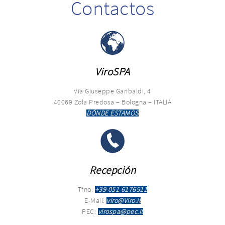
Contactos
ViroSPA
Via Giuseppe Garibaldi, 4
40069 Zola Predosa – Bologna – ITALIA
DÓNDE ESTAMOS
Recepción
Tfno:
+39 051 6176511
E-Mail:
viro@Viro.it
PEC:
virospa@pec.it